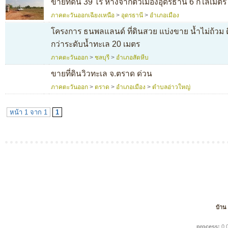
ขายที่ดิน 39 ไร่ ห่างจากตัวเมืองอุดรธานี 6 กิโลเม
ภาคตะวันออกเฉียงเหนือ
>
อุดรธานี
>
อำเภอเมือง
โครงการ ธนพลแลนด์ ที่ดินสวย แบ่งขาย น้ำไม่ถ้วม ต
กว่าระดับน้ำทะเล 20 เมตร
ภาคตะวันออก
>
ชลบุรี
>
อำเภอสัตหีบ
ขายที่ดินวิวทะเล จ.ตราด ด่วน
ภาคตะวันออก
>
ตราด
>
อำเภอเมือง
>
ตำบลอ่าวใหญ่
หน้า 1 จาก 1
1
บ้าน
process:
0.