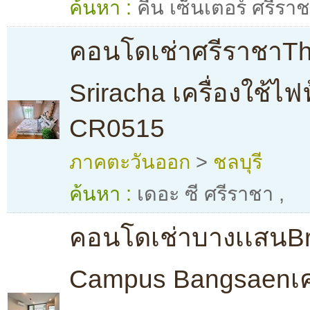
ค้นหา :
คีน เซ็นเตอร์ ศรีรา
คอนโดเช่าศรีราชาT
Sriracha เครื่องใช้ไ
CR0515
ภาคตะวันออก
>
ชลบุรี
ค้นหา :
เดอะ ซี ศรีราชา
,
คอนโดเช่าบางเเสนBr
Campus Bangsaenเคร