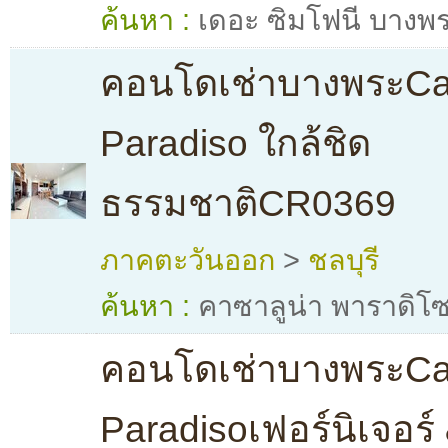
ค้นหา :
เดอะ ซิมโฟนี บางพ
คอนโดเช่าบางพระCa
Paradiso ใกล้ชิด
ธรรมชาติCR0369
ภาคตะวันออก
>
ชลบุรี
ค้นหา :
คาซาลูน่า พาราดิโ
คอนโดเช่าบางพระCa
Paradisoเฟอร์นิเจอร์ &