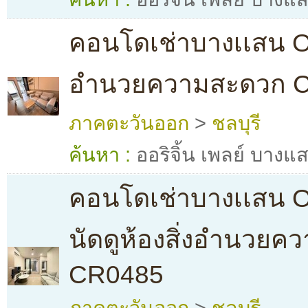
คอนโดเช่าบางเเสน Ori
อํานวยความสะดวก 
ภาคตะวันออก
>
ชลบุรี
ค้นหา :
ออริจิ้น เพลย์ บางแ
คอนโดเช่าบางเเสน Or
นัดดูห้องสิ่งอํานวย
CR0485