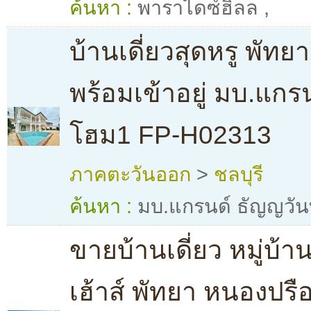
ค้นหา :
พาราไดซ์ฮิลล
,
บ้านเดี่ยวสุดหรู พัทย
พร้อมเข้าอยู่ มบ.แกร
โฮม1 FP-H02313
ภาคตะวันออก
>
ชลบุรี
ค้นหา :
มบ.แกรนด์ ธัญญวัน
ขายบ้านเดี่ยว หมู่บ้า
เฮ้าส์ พัทยา หนองปรื