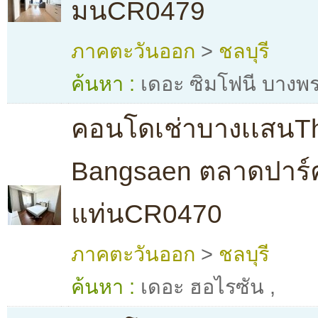
มนCR0479
ภาคตะวันออก
>
ชลบุรี
ค้นหา :
เดอะ ซิมโฟนี บางพ
คอนโดเช่าบางเเสนTh
Bangsaen ตลาดปาร์
แท่นCR0470
ภาคตะวันออก
>
ชลบุรี
ค้นหา :
เดอะ ฮอไรซัน
,