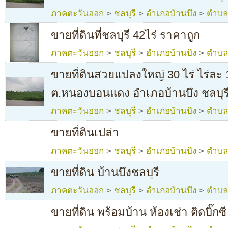
ภาคตะวันออก
>
ชลบุรี
>
อำเภอบ้านบึง
>
ตำบล
ขายที่ดินที่ชลบุรี 42ไร่ ราคาถูก
ภาคตะวันออก
>
ชลบุรี
>
อำเภอบ้านบึง
>
ตำบล
ขายที่ดินสวยแปลงใหญ่ 30 ไร่ ไร่ละ 
ต.หนองบอนแดง อำเภอบ้านบึง ชลบุร
ภาคตะวันออก
>
ชลบุรี
>
อำเภอบ้านบึง
>
ตำบล
ขายที่ดินเปล่า
ภาคตะวันออก
>
ชลบุรี
>
อำเภอบ้านบึง
>
ตำบล
ขายที่ดิน บ้านบึงชลบุรี
ภาคตะวันออก
>
ชลบุรี
>
อำเภอบ้านบึง
>
ตำบล
ขายที่ดิน พร้อมบ้าน ห้องเช่า ติดบิ๊กซ