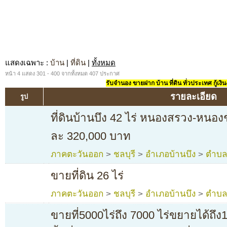
แสดงเฉพาะ
:
บ้าน
|
ที่ดิน
|
ทั้งหมด
หน้า 4 แสดง 301 - 400 จากทั้งหมด 407 ประกาศ
รับจำนอง ขายฝาก บ้าน ที่ดิน ทั่วประเทศ กู้เงิน
รายละเอียด
รูป
ที่ดินบ้านบึง 42 ไร่ หนองสรวง-หนองช
ละ 320,000 บาท
ภาคตะวันออก
>
ชลบุรี
>
อำเภอบ้านบึง
>
ตำบล
ขายที่ดิน 26 ไร่
ภาคตะวันออก
>
ชลบุรี
>
อำเภอบ้านบึง
>
ตำบล
ขายที่5000ไร่ถึง 7000 ไร่ขยายได้ถ