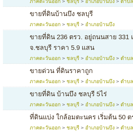
ภาคตะวันออก
>
ชลบุรี
>
อำเภอบ้านบึง
>
ตำบล
ขายที่ดินบ้านบึง ชลบุรี
ภาคตะวันออก
>
ชลบุรี
>
อำเภอบ้านบึง
ขายที่ดิน 236 ตรว. อยู่ถนนสาย 331
จ.ชลบุรี ราคา 5.9 แสน
ภาคตะวันออก
>
ชลบุรี
>
อำเภอบ้านบึง
>
ตำบล
ขายด่วน ที่ดินราคาถูก
ภาคตะวันออก
>
ชลบุรี
>
อำเภอบ้านบึง
>
ตำบ
ขายที่ดิน บ้านบึง ชลบุรี 5ไร่
ภาคตะวันออก
>
ชลบุรี
>
อำเภอบ้านบึง
>
ตำบล
ที่ดินแบ่ง ใกล้อมตะนคร เริ่มต้น 50
ภาคตะวันออก
>
ชลบุรี
>
อำเภอบ้านบึง
>
ตำบล