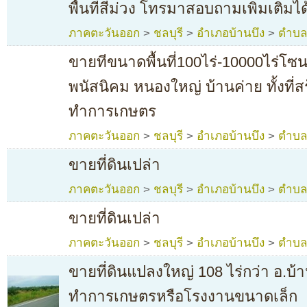
พื้นที่สีม่วง โทรมาสอบถามเพิ่มเติมได
ภาคตะวันออก
>
ชลบุรี
>
อำเภอบ้านบึง
>
ตำบล
ขายทีขนาดพื้นที่100ไร่-10000ไร่โซ
พนัสนิคม หนองใหญ่ บ้านค่าย ทั้งที่ส
ทำการเกษตร
ภาคตะวันออก
>
ชลบุรี
>
อำเภอบ้านบึง
>
ตำบล
ขายที่ดินเปล่า
ภาคตะวันออก
>
ชลบุรี
>
อำเภอบ้านบึง
>
ตำบล
ขายที่ดินเปล่า
ภาคตะวันออก
>
ชลบุรี
>
อำเภอบ้านบึง
>
ตำบล
ขายที่ดินแปลงใหญ่ 108 ไร่กว่า อ.บ้า
ทำการเกษตรหรือโรงงานขนาดเล็ก