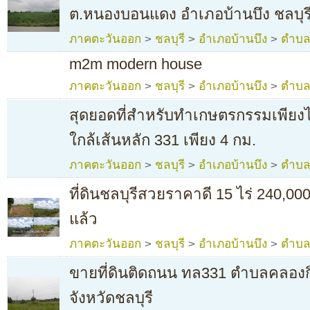
ต.หนองบอนแดง อำเภอบ้านบึง ชลบุร
ภาคตะวันออก
>
ชลบุรี
>
อำเภอบ้านบึง
>
ตำบล
m2m modern house
ภาคตะวันออก
>
ชลบุรี
>
อำเภอบ้านบึง
>
ตำบล
สุดยอดที่สำหรับทำเกษตรกรรมเพียง
ใกล้เส้นหลัก 331 เพียง 4 กม.
ภาคตะวันออก
>
ชลบุรี
>
อำเภอบ้านบึง
>
ตำบล
ที่ดินชลบุรีสวยราคาดี 15 ไร่ 240,0
แล้ว
ภาคตะวันออก
>
ชลบุรี
>
อำเภอบ้านบึง
>
ตำบล
ขายที่ดินติดถนน ทล331 ตำบลคลองกิ
จังหวัดชลบุรี