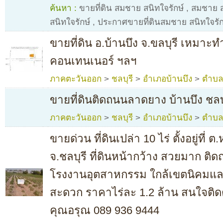
ค้นหา :
ขายที่ดิน สมชาย สนิทใจรักษ์
,
สมชาย สน
สนิทใจรักษ์
,
ประกาศขายที่ดินสมชาย สนิทใจรัก
ขายที่ดิน อ.บ้านบึง จ.ขลบุรี เหมาะทำ
คอนเทนเนอร์ ฯลฯ
ภาคตะวันออก
>
ชลบุรี
>
อำเภอบ้านบึง
>
ตำบล
ขายที่ดินติดถนนลาดยาง บ้านบึง ชลบุ
ภาคตะวันออก
>
ชลบุรี
>
อำเภอบ้านบึง
>
ตำบล
ขายด่วน ที่ดินเปล่า 10 ไร่ ตั้งอยู่ที
จ.ชลบุรี ที่ดินหน้ากว้าง สวยมาก ต
โรงงานอุตสาหกรรม ใกล้เขตนิคมและ 
สะดวก ราคาไร่ละ 1.2 ล้าน สนใจติดต
คุณอรุณ 089 936 9444