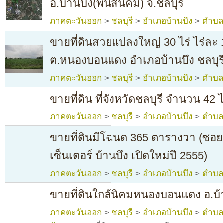
อ.บ้านบึง(พนัสนิคม) จ.ชลบุรี
ภาคตะวันออก
>
ชลบุรี
>
อำเภอบ้านบึง
>
ตำบล
ขายที่ดินสวยแปลงใหญ่ 30 ไร่ ไร่ละ 
ต.หนองบอนแดง อำเภอบ้านบึง ชลบุร
ภาคตะวันออก
>
ชลบุรี
>
อำเภอบ้านบึง
>
ตำบล
ขายที่ดิน ที่จังหวัดชลบุรี จำนวน 42
ภาคตะวันออก
>
ชลบุรี
>
อำเภอบ้านบึง
>
ตำบล
ขายที่ดินมีโฉนด 365 ตารางวา (ซอยตร
เซ็นเตอร์ บ้านบึง เปิดใหม่ปี 2555)
ภาคตะวันออก
>
ชลบุรี
>
อำเภอบ้านบึง
>
ตำบล
ขายที่ดินใกล้นิคมหนองบอนแดง อ.บ้า
ภาคตะวันออก
>
ชลบุรี
>
อำเภอบ้านบึง
>
ตำบล