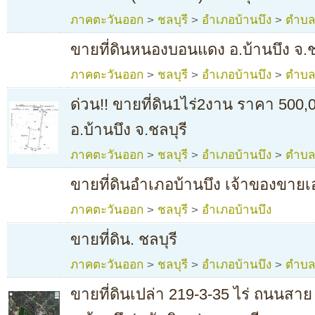
ภาคตะวันออก
>
ชลบุรี
>
อำเภอบ้านบึง
>
ตำบล
ขายที่ดินหนองบอนแดง อ.บ้านบึง จ.ช
ภาคตะวันออก
>
ชลบุรี
>
อำเภอบ้านบึง
>
ตำบล
ด่วน!! ขายที่ดิน1ไร่2งาน ราคา 50
อ.บ้านบึง จ.ชลบุรี
ภาคตะวันออก
>
ชลบุรี
>
อำเภอบ้านบึง
>
ตำบ
ขายที่ดินอำเภอบ้านบึง เจ้าของขายเ
ภาคตะวันออก
>
ชลบุรี
>
อำเภอบ้านบึง
ขายที่ดิน. ชลบุรี
ภาคตะวันออก
>
ชลบุรี
>
อำเภอบ้านบึง
>
ตำบล
ขายที่ดินเปล่า 219-3-35 ไร่ ถนนสาย