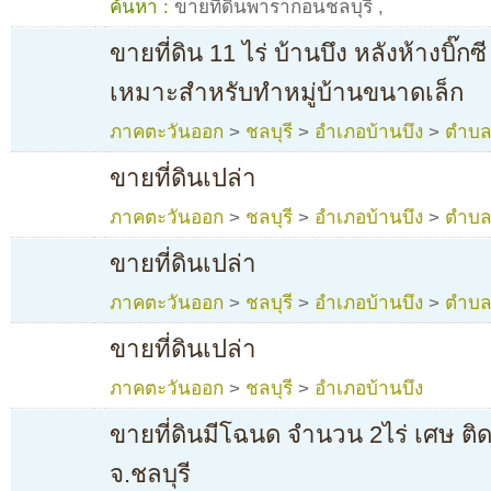
ค้นหา :
ขายที่ดินพารากอนชลบุรี
,
ขายที่ดิน 11 ไร่ บ้านบึง หลังห้างบิ๊กซี
เหมาะสำหรับทำหมู่บ้านขนาดเล็ก
ภาคตะวันออก
>
ชลบุรี
>
อำเภอบ้านบึง
>
ตำบล
ขายที่ดินเปล่า
ภาคตะวันออก
>
ชลบุรี
>
อำเภอบ้านบึง
>
ตำบล
ขายที่ดินเปล่า
ภาคตะวันออก
>
ชลบุรี
>
อำเภอบ้านบึง
>
ตำบล
ขายที่ดินเปล่า
ภาคตะวันออก
>
ชลบุรี
>
อำเภอบ้านบึง
ขายที่ดินมีโฉนด จำนวน 2ไร่ เศษ ติ
จ.ชลบุรี