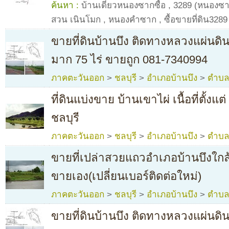
ค้นหา :
บ้านเดี่ยวหนองซากซื้อ
,
3289 (หนองซา
สวน เนินโมก
,
หนองคำซาก
,
ซื้อขายที่ดิน328
ขายที่ดินบ้านบึง ติดทางหลวงแผ่นดิ
มาก 75 ไร่ ขายถูก 081-7340994
ภาคตะวันออก
>
ชลบุรี
>
อำเภอบ้านบึง
>
ตำบล
ที่ดินแบ่งขาย บ้านเขาไผ่ เนื้อที่ตั้งแ
ชลบุรี
ภาคตะวันออก
>
ชลบุรี
>
อำเภอบ้านบึง
>
ตำบล
ขายที่เปล่าสวยแถวอำเภอบ้านบึงใก
ขายเอง(เปลี่ยนเบอร์ติดต่อใหม่)
ภาคตะวันออก
>
ชลบุรี
>
อำเภอบ้านบึง
>
ตำบล
ขายที่ดินบ้านบึง ติดทางหลวงแผ่นดิน 