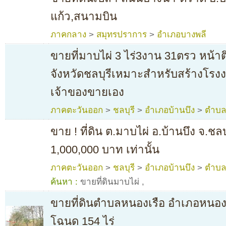
แก้ว,สนามบิน
ภาคกลาง
>
สมุทรปราการ
>
อำเภอบางพลี
ขายที่มาบไผ่ 3 ไร่3งาน 31ตรว หน้า
จังหวัดชลบุรีเหมาะสำหรับสร้างโรงงาน
เจ้าของขายเอง
ภาคตะวันออก
>
ชลบุรี
>
อำเภอบ้านบึง
>
ตำบล
ขาย ! ที่ดิน ต.มาบไผ่ อ.บ้านบึง จ.ชลบุ
1,000,000 บาท เท่านั้น
ภาคตะวันออก
>
ชลบุรี
>
อำเภอบ้านบึง
>
ตำบล
ค้นหา :
ขายที่ดินมาบไผ่
,
ขายที่ดินตำบลหนองเรือ อำเภอหนองเ
โฉนด 154 ไร่