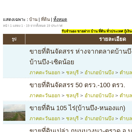
แสดงเฉพาะ
:
บ้าน
|
ที่ดิน
|
ทั้งหมด
หน้า 1 แสดง 1 - 19 จากทั้งหมด 19 ประกาศ
รับจำนอง ขายฝาก บ้าน ที่ดิน ทั่วประเทศ กู้เงิน
รายละเอียด
รูป
ขายที่ดินจัดสรร ห่างจากตลาดบ้านบ
บ้านบึง-เซิดน้อย
ภาคตะวันออก
>
ชลบุรี
>
อำเภอบ้านบึง
>
ตำบล
ขายที่ดินจัดสรร 50 ตรว.-100 ตรว.
ภาคตะวันออก
>
ชลบุรี
>
อำเภอบ้านบึง
>
ตำบล
ขายที่ดิน 105 ไร่(บ้านบึง-หนองแก)
ภาคตะวันออก
>
ชลบุรี
>
อำเภอบ้านบึง
>
ตำบล
ขายที่ดินเปล่า ถนนบางนา-ตราด อ.บา