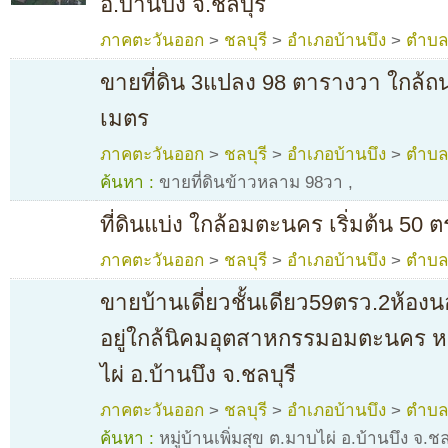
อ.บ้านบึง จ.ชลบุรี
ภาคตะวันออก
>
ชลบุรี
>
อำเภอบ้านบึง
>
ตำบล
ขายที่ดิน 3แปลง 98 ตารางวา ใกล้
เมตร
ภาคตะวันออก
>
ชลบุรี
>
อำเภอบ้านบึง
>
ตำบล
ค้นหา :
ขายที่ดินข้าวหลาม 98วา
,
ที่ดินแบ่ง ใกล้อมตะนคร เริ่มต้น 50
ภาคตะวันออก
>
ชลบุรี
>
อำเภอบ้านบึง
>
ตำบล
ขายบ้านเดี่ยวชั้นเดียว59ตรว.2ห้อง
อยู่ใกล้นิคมอุตสาหกรรมอมตะนคร หมู
ไผ่ อ.บ้านบึง จ.ชลบุรี
ภาคตะวันออก
>
ชลบุรี
>
อำเภอบ้านบึง
>
ตำบล
ค้นหา :
หมู่บ้านเพิ่มสุข ต.มาบไผ่ อ.บ้านบึง จ.ชล