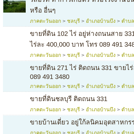
หรือ อื่นๆ
ภาคตะวันออก
>
ชลบุรี
>
อำเภอบ้านบึง
>
ตำบล
ขายที่ดิน 102 ไร่ อยู่ห่างถนนสาย 33
ไร่ละ 400,000 บาท โทร 089 491 34
ภาคตะวันออก
>
ชลบุรี
>
อำเภอบ้านบึง
>
ตำบล
ขายที่ดิน 271 ไร่ ติดถนน 331 ขายไร
089 491 3480
ภาคตะวันออก
>
ชลบุรี
>
อำเภอบ้านบึง
>
ตำบล
ขายที่ดินชลบุรี ติดถนน 331
ภาคตะวันออก
>
ชลบุรี
>
อำเภอบ้านบึง
>
ตำบล
ขายบ้านเดี่ยว อยู่ใก้ลนิคมอุตสาหกร
ภาคตะวันออก
>
ชลบุรี
>
อำเภอบ้านบึง
>
ตำบล