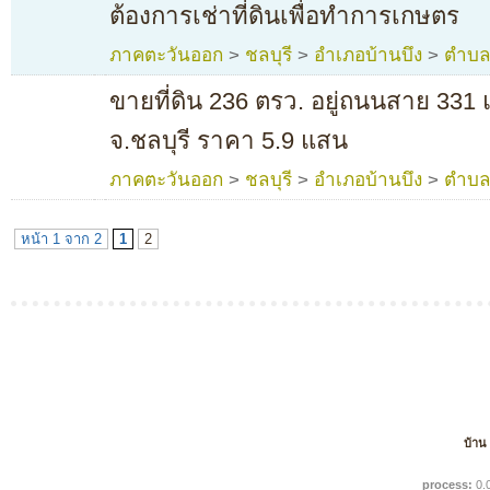
ต้องการเช่าที่ดินเพื่อทำการเกษตร
ภาคตะวันออก
>
ชลบุรี
>
อำเภอบ้านบึง
>
ตำบล
ขายที่ดิน 236 ตรว. อยู่ถนนสาย 331
จ.ชลบุรี ราคา 5.9 แสน
ภาคตะวันออก
>
ชลบุรี
>
อำเภอบ้านบึง
>
ตำบล
หน้า 1 จาก 2
1
2
บ้าน
process:
0.