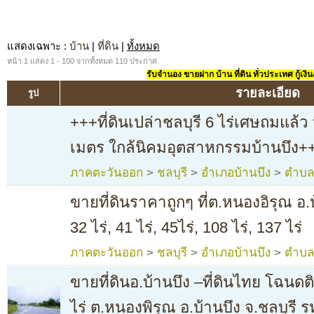
แสดงเฉพาะ
:
บ้าน
|
ที่ดิน
|
ทั้งหมด
หน้า 1 แสดง 1 - 100 จากทั้งหมด 110 ประกาศ
รับจำนอง ขายฝาก บ้าน ที่ดิน ทั่วประเทศ กู้เงิน
รายละเอียด
รูป
+++ที่ดินเปล่าชลบุรี 6 ไร่เศษถมแล้
เมตร ใกล้นิคมอุตสาหกรรมบ้านบึง+
ภาคตะวันออก
>
ชลบุรี
>
อำเภอบ้านบึง
>
ตำบล
ขายที่ดินราคาถูกๆ ที่ต.หนองอิรุณ อ.บ้า
32 ไร่, 41 ไร่, 45ไร่, 108 ไร่, 137 ไร่
ภาคตะวันออก
>
ชลบุรี
>
อำเภอบ้านบึง
>
ตำบล
ขายที่ดินอ.บ้านบึง –ที่ดินไทย โฉน
ไร่ ต.หนองพิรุณ อ.บ้านบึง จ.ชลบุรี ร