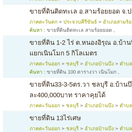
ขายที่ดินติดทะเล อ.สามร้อยยอด จ.ปร
ภาคตะวันตก
>
ประจวบคีรีขันธ์
>
อำเภอสามร้
ค้นหา :
ขายที่ดินติดทะเล สามร้อยยอด
,
ขายที่ดิน 1-2 ไร่ ต.หนองอิรุณ อ.บ้านบ
แยกเนินโมก 5 กิโลเมตร
ภาคตะวันออก
>
ชลบุรี
>
อำเภอบ้านบึง
>
ตำบล
ค้นหา :
ขายที่ดิน 100 ตารางวา เนินโมก
,
ขายที่ดิน33-3-5ตร.วา ชลบุรี อ.บ้านบ
ละ400,000บาท ราคาคุยได้
ภาคตะวันออก
>
ชลบุรี
>
อำเภอบ้านบึง
>
ตำบล
ขายที่ดิน 13ไร่เศษ
ภาคตะวันออก
>
ชลบุรี
>
อำเภอบ้านบึง
>
ตำบล