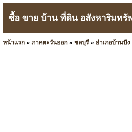
ซื้อ ขาย บ้าน ที่ดิน อสังหาริมท
หน้าแรก
»
ภาคตะวันออก
»
ชลบุรี
»
อำเภอบ้านบึง