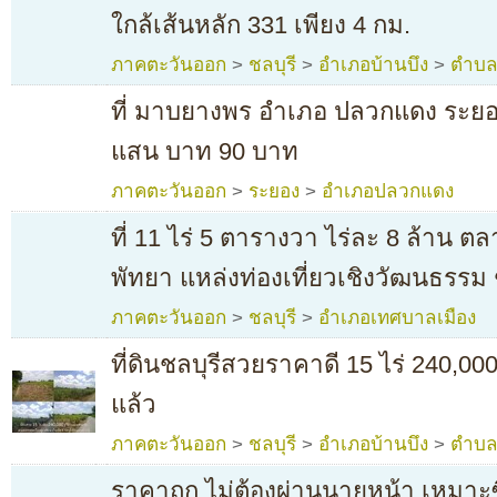
ใกล้เส้นหลัก 331 เพียง 4 กม.
ภาคตะวันออก
>
ชลบุรี
>
อำเภอบ้านบึง
>
ตำบล
ที่ มาบยางพร อำเภอ ปลวกแดง ระยอง 
แสน บาท 90 บาท
ภาคตะวันออก
>
ระยอง
>
อำเภอปลวกแดง
ที่ 11 ไร่ 5 ตารางวา ไร่ละ 8 ล้าน 
พัทยา แหล่งท่องเที่ยวเชิงวัฒนธรรม 
ภาคตะวันออก
>
ชลบุรี
>
อำเภอเทศบาลเมือง
ที่ดินชลบุรีสวยราคาดี 15 ไร่ 240,0
แล้ว
ภาคตะวันออก
>
ชลบุรี
>
อำเภอบ้านบึง
>
ตำบล
ราคาถูก ไม่ต้องผ่านนายหน้า เหมาะซ