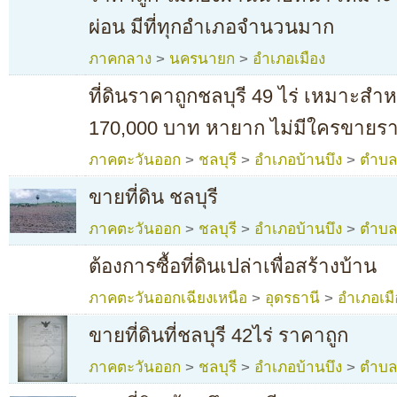
ผ่อน มีที่ทุกอำเภอจำนวนมาก
ภาคกลาง
>
นครนายก
>
อำเภอเมือง
ที่ดินราคาถูกชลบุรี 49 ไร่ เหมาะสำ
170,000 บาท หายาก ไม่มีใครขายรา
ภาคตะวันออก
>
ชลบุรี
>
อำเภอบ้านบึง
>
ตำบล
ขายที่ดิน ชลบุรี
ภาคตะวันออก
>
ชลบุรี
>
อำเภอบ้านบึง
>
ตำบล
ต้องการซื้อที่ดินเปล่าเพื่อสร้างบ้าน
ภาคตะวันออกเฉียงเหนือ
>
อุดรธานี
>
อำเภอเมื
ขายที่ดินที่ชลบุรี 42ไร่ ราคาถูก
ภาคตะวันออก
>
ชลบุรี
>
อำเภอบ้านบึง
>
ตำบล