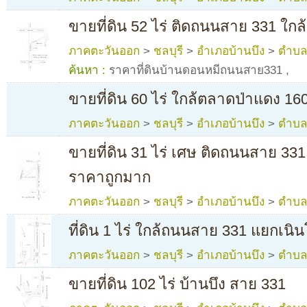
ขายที่ดิน 52 ไร่ ติดถนนสาย 331 ใก
ภาคตะวันออก
>
ชลบุรี
>
อำเภอบ้านบึง
>
ตำบล
ค้นหา :
ราคาที่ดินบ้านดอนหมีถนนสาย331
,
ขายที่ดิน 60 ไร่ ใกล้ตลาดป่าแดง 16
ภาคตะวันออก
>
ชลบุรี
>
อำเภอบ้านบึง
>
ตำบล
ขายที่ดิน 31 ไร่ เศษ ติดถนนสาย 33
ราคาถูกมาก
ภาคตะวันออก
>
ชลบุรี
>
อำเภอบ้านบึง
>
ตำบล
ที่ดิน 1 ไร่ ใกล้ถนนสาย 331 แยกเน
ภาคตะวันออก
>
ชลบุรี
>
อำเภอบ้านบึง
>
ตำบล
ขายที่ดิน 102 ไร่ บ้านบึง สาย 331