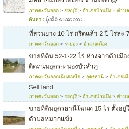
มีหลายแปลงให้เลือกตามที่ตั้ง @
ภาคตะวันออก
>
ชลบุรี
>
อำเภอบ้านบึง
>
ตำบล
ค้นหา :
ပိုအိစံ ေအာကား
,
ที่สวนยาง 10 ไร่ กรีดแล้ว 2 ปี ไร่ละ 
ภาคตะวันออก
>
ระยอง
>
อำเภอเมือง
ขายที่ดิน 52-1-22 ไร่ ห่างจากตัวเมื
ติดถนนอุดร-หนองบัวลำภู
ภาคตะวันออกเฉียงเหนือ
>
อุดรธานี
>
อำเภอเมื
Sell ​​land
ภาคตะวันออก
>
ชลบุรี
>
อำเภอบ้านบึง
>
ตำบล
ขายที่ดินอุดรธานีโฉนด 15 ไร่ ตั้งอยู
ตำบลหมากแข้ง