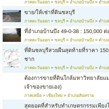
ภาคตะวันออก
>
ชลบุรี
>
อำเภอบ้านบึง
>
ตำบล
ขาย/ให้เช่าที่ดินชลบุรี
ภาคตะวันออก
>
ชลบุรี
>
อำเภอบ้านบึง
>
ตำบล
ที่อำเภอบ้านบึง 49-0-38 : 150,000 ต
ภาคตะวันออก
>
ชลบุรี
>
อำเภอบ้านบึง
>
ตำบล
ที่ดินชลบุรีสวยผืนสุดท้ายที่ราคา 15
ชาก
ภาคตะวันออก
>
ชลบุรี
>
อำเภอบ้านบึง
>
ตำบล
ต้องการขายที่ดินใกล้มหาวิทยาลัยแม่
เจ้าของขายเอง)
ภาคเหนือ
>
เชียงใหม่
>
อำเภอสันทราย
สุดยอดที่สำหรับทำเกษตรกรรมเพียง