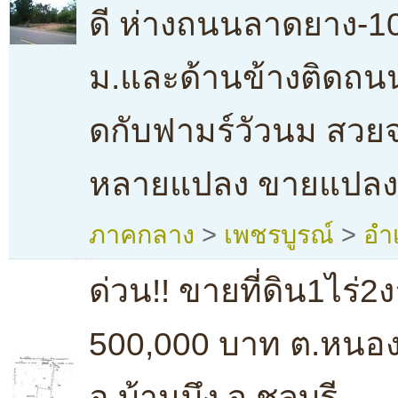
ดี ห่างถนนลาดยาง-1
ม.และด้านข้างติดถนน
ดกับฟามร์วัวนม สวยจริ
หลายแปลง ขายแปลงนี้
ภาคกลาง
>
เพชรบูรณ์
>
อำ
ด่วน!! ขายที่ดิน1ไร่
500,000 บาท ต.หนอ
อ.บ้านบึง จ.ชลบุรี