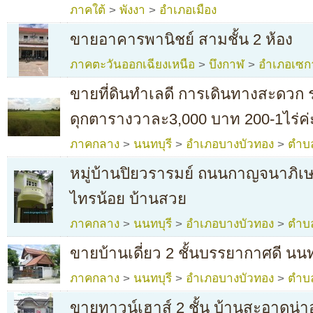
ภาคใต้
>
พังงา
>
อำเภอเมือง
ขายอาคารพานิชย์ สามชั้น 2 ห้อง
ภาคตะวันออกเฉียงเหนือ
>
บึงกาฬ
>
อำเภอเซก
ขายที่ดินทำเลดี การเดินทางสะดว
ดุกตารางวาละ3,000 บาท 200-1ไร่ค่
ภาคกลาง
>
นนทบุรี
>
อำเภอบางบัวทอง
>
ตำบ
หมู่บ้านปิยวรารมย์ ถนนกาญจนาภิเ
ไทรน้อย บ้านสวย
ภาคกลาง
>
นนทบุรี
>
อำเภอบางบัวทอง
>
ตำบ
ขายบ้านเดี่ยว 2 ชั้นบรรยากาศดี นน
ภาคกลาง
>
นนทบุรี
>
อำเภอบางบัวทอง
>
ตำบ
ขายทาวน์เฮาส์ 2 ชั้น บ้านสะอาดน่าอ