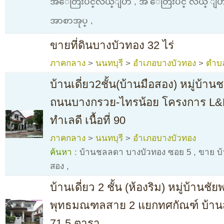
အ​ေတြးပင္​လယ္​ျပာ
,
အ ေတြးပင္ လယ္ ျပ
အာစာအုပ္​
,
ขายที่ดินบางบัวทอง 32 ไร่
ภาคกลาง
>
นนทบุรี
>
อำเภอบางบัวทอง
>
ตำบ
บ้านเดี่ยว2ชั้น(บ้านมือสอง) หมู่บ้า
ถนนบางกรวย-ไทรน้อย โครงการ L&H
ทำเลดี เนื้อที่ 90
ภาคกลาง
>
นนทบุรี
>
อำเภอบางบัวทอง
ค้นหา :
บ้านชลลดา บางบัวทอง ซอย 5
,
ขาย บ้
สอง
,
บ้านเดี่ยว 2 ชั้น (ห้องริม) หมู่บ้านชั
พุทธมณฑลสาย 2 แยกทศกัณฑ์ บ้านสวยพ
71.5 ตารา