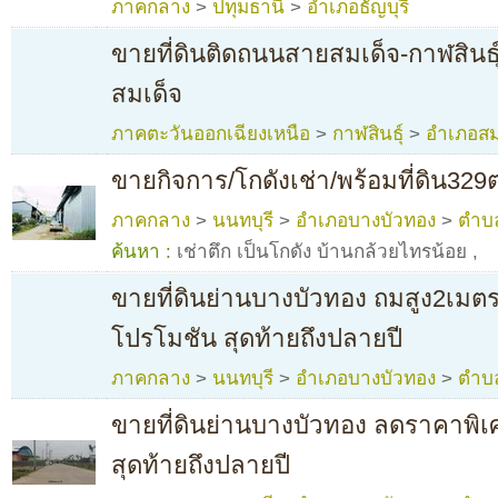
ภาคกลาง
>
ปทุมธานี
>
อำเภอธัญบุรี
ขายที่ดินติดถนนสายสมเด็จ-กาฬสินธุ
สมเด็จ
ภาคตะวันออกเฉียงเหนือ
>
กาฬสินธุ์
>
อำเภอสม
ขายกิจการ/โกดังเช่า/พร้อมที่ดิน329
ภาคกลาง
>
นนทบุรี
>
อำเภอบางบัวทอง
>
ตำบ
ค้นหา :
เช่าตึก เป็นโกดัง บ้านกล้วยไทรน้อย
,
ขายที่ดินย่านบางบัวทอง ถมสูง2เม
โปรโมชัน สุดท้ายถึงปลายปี
ภาคกลาง
>
นนทบุรี
>
อำเภอบางบัวทอง
>
ตำบ
ขายที่ดินย่านบางบัวทอง ลดราคาพิ
สุดท้ายถึงปลายปี