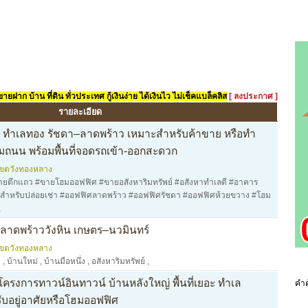
ยฝาก บ้าน ที่ดิน ทั่วประเทศ กู้เงินง่าย ได้เงินไว ไม่เช็คแบล็คลิส
[ ลงประกาศ ]
รายละเอียด
น ทำเลทอง รัชดา–ลาดพร้าว เหมาะสำหรับค้าขาย หรือทำ
ิมถนน พร้อมพื้นที่จอดรถเข้า-ออกสะดวก
เขตวังทองหลาง
ยตึกแถว #ขายโฮมออฟฟิศ #ขายอสังหาริมทรัพย์ #อสังหาทำเลดี #อาคาร
์สำหรับปล่อยเช่า #ออฟฟิศลาดพร้าว #ออฟฟิศรัชดา #ออฟฟิศห้วยขวาง #โฮม
,
ลาดพร้าววังหิน เกษตร–นวมินทร์
เขตวังทองหลาง
ม
,
บ้านใหม่
,
บ้านมือหนึ่ง
,
อสังหาริมทรัพย์
,
โครงการทาวน์อินทาวน์ บ้านหลังใหญ่ พื้นที่เยอะ ทำเล
คำค
บอยู่อาศัยหรือโฮมออฟฟิศ