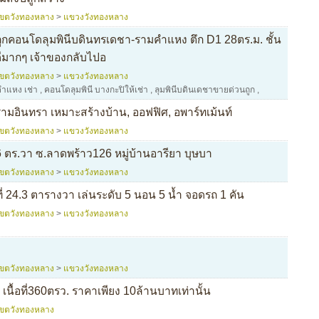
เขตวังทองหลาง
>
แขวงวังทองหลาง
าถูกคอนโดลุมพินีบดินทรเดชา-รามคำแหง ตึก D1 28ตร.ม. ชั้น
ีมากๆ เจ้าของกลับไปอ
เขตวังทองหลาง
>
แขวงวังทองหลาง
ําแหง เช่า
,
คอนโดลุมพินี บางกะปิให้เช่า
,
ลุมพินีบดินเดชาขายด่วนถูก
,
วนรามอินทรา เหมาะสร้างบ้าน, ออฟฟิศ, อพาร์ทเม้นท์
เขตวังทองหลาง
>
แขวงวังทองหลาง
 86 ตร.วา ซ.ลาดพร้าว126 หมู่บ้านอารียา บุษบา
เขตวังทองหลาง
>
แขวงวังทองหลาง
ที่ 24.3 ตารางวา เล่นระดับ 5 นอน 5 น้ำ จอดรถ 1 คัน
เขตวังทองหลาง
>
แขวงวังทองหลาง
เขตวังทองหลาง
>
แขวงวังทองหลาง
เนื้อที่360ตรว. ราคาเพียง 10ล้านบาทเท่านั้น
เขตวังทองหลาง