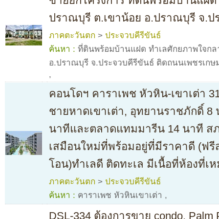
ขายยกโครงการ ที่ดินพร้อมบ้านแฝ
ปราณบุรี ต.เขาน้อย อ.ปราณบุรี จ.ปร
ภาคตะวันตก
>
ประจวบคีรีขันธ์
ค้นหา :
ที่ดินพร้อมบ้านแฝด ทำเลศักยภาพใจกล
อ.ปราณบุรี จ.ประจวบคีรีขันธ์ ติดถนนเพชรเกษม 
,
คอนโดฯ คาราเพช หัวหิน-เขาเต่า 31s
ชายหาดเขาเต่า, อุทยานราชภักดิ์ 8 น
นาทีและตลาดแทมมารีน 14 นาที สภ
เสมือนใหม่ที่พร้อมอยู่ที่มีราคาดี (ฟ
โอน)ทำเลดี ติดทะเล มีเนื้อที่ห้องที
ภาคตะวันตก
>
ประจวบคีรีขันธ์
ค้นหา :
คาราเพช หัวหินเขาเต่า
,
DSL-334 ต้องการขาย condo. Palm P