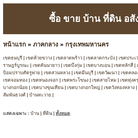
ซื้อ ขาย บ้าน ที่ดิน 
หน้าแรก
»
ภาคกลาง
»
กรุงเทพมหานคร
เขตธนบุรี
|
เขตห้วยขวาง
|
เขตลาดพร้าว
|
เขตลาดกระบัง
|
เขตประเ
ราษฎร์บูรณะ
|
เขตคันนายาว
|
เขตบึงกุ่ม
|
เขตบางบอน
|
เขตหลักสี่
|
ป้อมปราบศัตรูพ่าย
|
เขตสวนหลวง
|
เขตมีนบุรี
|
เขตวัฒนา
|
เขตคลอ
เขตจอมทอง
|
เขตหนองจอก
|
เขตพระโขนง
|
เขตสายไหม
|
เขตทุ่งคร
บางกอกน้อย
|
เขตบางขุนเทียน
|
เขตบางกอกใหญ่
|
เขตวังทองหลาง
สัมพันธวงศ์
|
บ้านทะวาย
|
แสดงเฉพาะ
:
บ้าน
|
ที่ดิน
|
ทั้งหมด