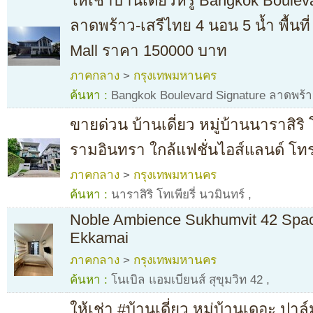
ให้เช่าบ้านเดี่ยวหรู Bangkok Boulev
ลาดพร้าว-เสรีไทย 4 นอน 5 น้ำ พื้นที
Mall ราคา 150000 บาท
ภาคกลาง
>
กรุงเทพมหานคร
ค้นหา :
Bangkok Boulevard Signature ลาดพร้า
ขายด่วน บ้านเดี่ยว หมู่บ้านนาราสิริ โ
รามอินทรา ใกล้แฟชั่นไอส์แลนด์ โท
ภาคกลาง
>
กรุงเทพมหานคร
ค้นหา :
นาราสิริ โทเพียรี่ นวมินทร์
,
Noble Ambience Sukhumvit 42 Spac
Ekkamai
ภาคกลาง
>
กรุงเทพมหานคร
ค้นหา :
โนเบิล แอมเบียนส์ สุขุมวิท 42
,
ให้เช่า #บ้านเดี่ยว หมู่บ้านเดอะ ปา