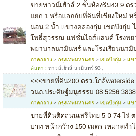
ขายทาวน์เฮ้าส์ 2 ชั้นห้องริม43.9 ต
แยก 1 หรือแลกกับที่ดินที่เชียงใหม่ หรื
นอน 2 น้ำ แขวงคลองกุ่ม เขตบึงกุ่ม 
โพธิ์สุวรรณ แฟชั่นไอส์แลนด์ โรงพ
พยาบาลนวมินทร์ และโรงเรียนนวมิน
ภาคกลาง
>
กรุงเทพมหานคร
>
เขตบึงกุ่ม
>
แขว
ค้นหา :
ทาวน์เฮ้าส์ นวมินทร์ 93
,
<<<ขายที่ดิน200 ตรว.ใกล้waterside 
วนถ.ประดิษฐ์มนูธรรม 08 5256 3838
ภาคกลาง
>
กรุงเทพมหานคร
>
เขตบึงกุ่ม
>
แขว
ขายที่ดินติดถนนเสรีไทย 5-0-74 ไร่
บาท หน้ากว้าง 150 เมตร เหมาะทำโช