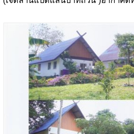
(เจ็ดล้านแปดแสนบาทถ้วน )อากาศดีทั้