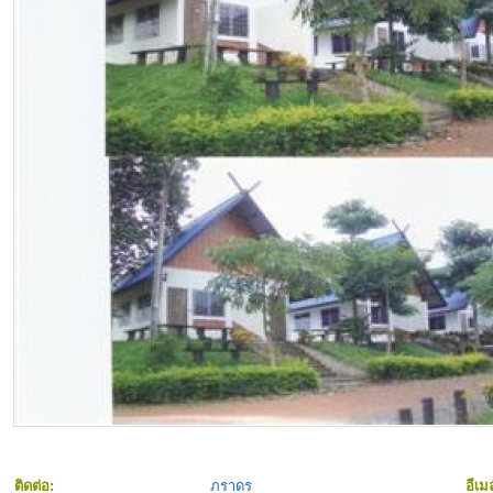
ติดต่อ:
ภราดร
อีเม