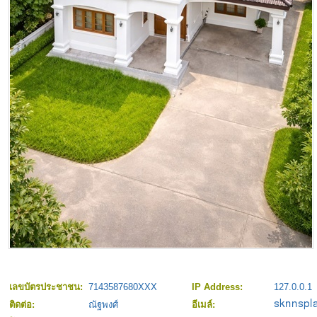
เลขบัตรประชาชน:
7143587680XXX
IP Address:
127.0.0.1
ติดต่อ:
ณัฐพงศ์
อีเมล์: