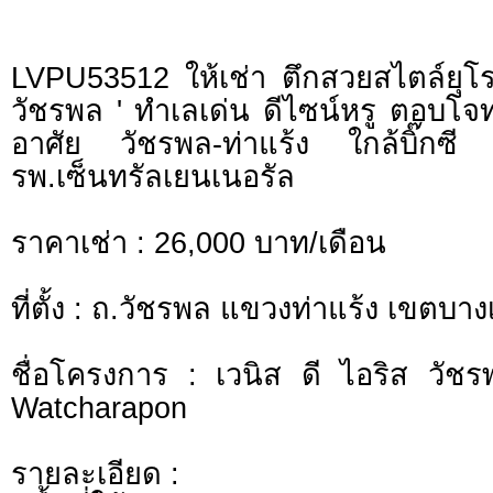
LVPU53512 ให้เช่า ตึกสวยสไตล์ยุโร
วัชรพล ' ทำเลเด่น ดีไซน์หรู ตอบโจทย
อาศัย วัชรพล-ท่าแร้ง ใกล้บิ๊ก
รพ.เซ็นทรัลเยนเนอรัล
ราคาเช่า : 26,000 บาท/เดือน
ที่ตั้ง : ถ.วัชรพล แขวงท่าแร้ง เขตบา
ชื่อโครงการ : เวนิส ดี ไอริส วัชร
Watcharapon
รายละเอียด :