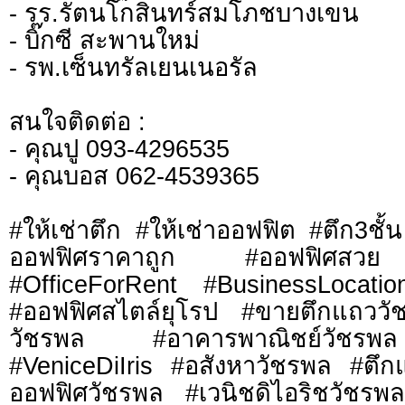
- รร.รัตนโกสินทร์สมโภชบางเขน
- บิ๊กซี สะพานใหม่
- รพ.เซ็นทรัลเยนเนอรัล
สนใจติดต่อ :
- คุณปู 093-4296535
- คุณบอส 062-4539365
#ให้เช่าตึก #ให้เช่าออฟฟิต #ตึก3ชั
ออฟฟิศราคาถูก #ออฟฟิศสวย 
#OfficeForRent #BusinessLocatio
#ออฟฟิศสไตล์ยุโรป #ขายตึกแถววั
วัชรพล #อาคารพาณิชย์วัชรพล
#VeniceDiIris #อสังหาวัชรพล #ต
ออฟฟิศวัชรพล #เวนิชดิไอริชวัชร