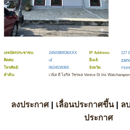
เลขบัตรประชาชน:
2450380036XXX
IP Address:
127.0
ติดต่อ:
เอ๋
อีเมล์:
โทรศัพย์:
0624539365
จังหวัด:
กรุง
คำค้น:
เวนิส ดี ไอริส วัชรพล Venice Di Iris Watcharapon
ลงประกาศ
|
เลื่อนประกาศขึ้น
|
ล
ประกาศ