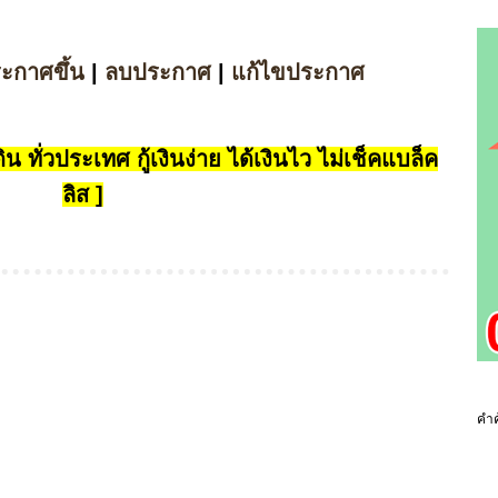
ระกาศขึ้น
|
ลบประกาศ
|
แก้ไขประกาศ
น ทั่วประเทศ กู้เงินง่าย ได้เงินไว ไม่เช็คแบล็ค
ลิส ]
คำค