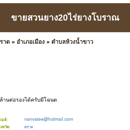
ขายสวนยาง20ไร่ยางโบราณ
ราด
»
อำเภอเมือง
»
ตำบลห้วงน้ำขาว
านต่อรองได้ครับมีโฉนด
ีเมล์:
ังหวัด:
ตราด