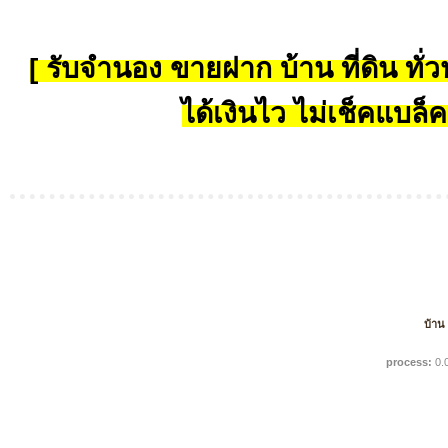
[ รับจำนอง ขายฝาก บ้าน ที่ดิน ทั่วป
ได้เงินไว ไม่เช็คแบล็ค
บ้าน
process:
0.