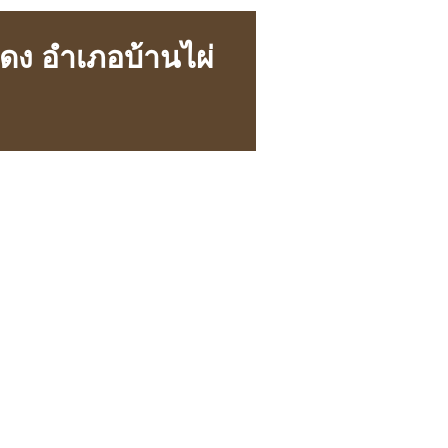
แดง อำเภอบ้านไผ่