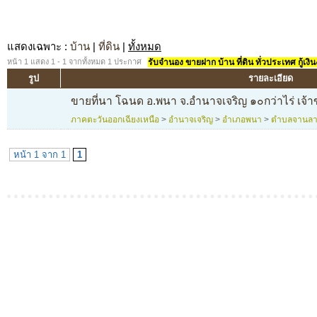
แสดงเฉพาะ
:
บ้าน
|
ที่ดิน
|
ทั้งหมด
หน้า 1 แสดง 1 - 1 จากทั้งหมด 1 ประกาศ
รับจำนอง ขายฝาก บ้าน ที่ดิน ทั่วประเทศ กู้เงิน
รูป
รายละเอียด
ขายที่นา โฉนด อ.พนา จ.อำนาจเจริญ ๑๐กว่าไร่ เจ้
ภาคตะวันออกเฉียงเหนือ
>
อำนาจเจริญ
>
อำเภอพนา
>
ตำบลจานล
หน้า 1 จาก 1
1