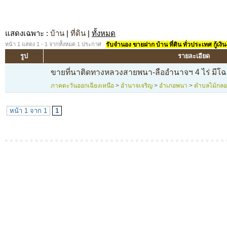
แสดงเฉพาะ
:
บ้าน
|
ที่ดิน
|
ทั้งหมด
หน้า 1 แสดง 1 - 1 จากทั้งหมด 1 ประกาศ
รับจำนอง ขายฝาก บ้าน ที่ดิน ทั่วประเทศ กู้เงิน
รูป
รายละเอียด
ขายที่นาติดทางหลวงสายพนา-ลืออำนาจฯ 4 ไร่ มีโ
ภาคตะวันออกเฉียงเหนือ
>
อำนาจเจริญ
>
อำเภอพนา
>
ตำบลไม้กล
หน้า 1 จาก 1
1