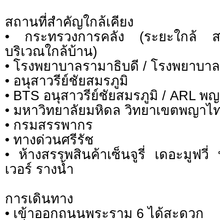
สถานที่สำคัญใกล้เคียง
• กระทรวงการคลัง (ระยะใกล้ ส
บริเวณใกล้บ้าน)
• โรงพยาบาลรามาธิบดี / โรงพยาบาล
• อนุสาวรีย์ชัยสมรภูมิ
• BTS อนุสาวรีย์ชัยสมรภูมิ / ARL พ
• มหาวิทยาลัยมหิดล วิทยาเขตพญาไ
• กรมสรรพากร
• ทางด่วนศรีรัช
• ห้างสรรพสินค้าเซ็นจูรี่ เดอะมูฟวี
เวอร์ รางน้ำ
การเดินทาง
• เข้าออกถนนพระราม 6 ได้สะดวก