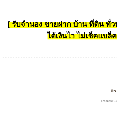
[ รับจำนอง ขายฝาก บ้าน ที่ดิน ทั่วป
ได้เงินไว ไม่เช็คแบล็ค
บ้าน
process:
0.