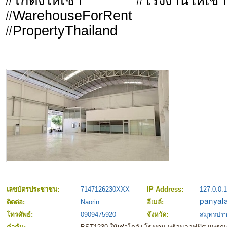
#โกดังให้เช่า #โรงงานให
#WarehouseForRent #Fa
#PropertyThailand
เลขบัตรประชาชน:
7147126230XXX
IP Address:
127.0.0.1
ติดต่อ:
Naorin
อีเมล์:
โทรศัพย์:
0909475920
จังหวัด:
สมุทรปร