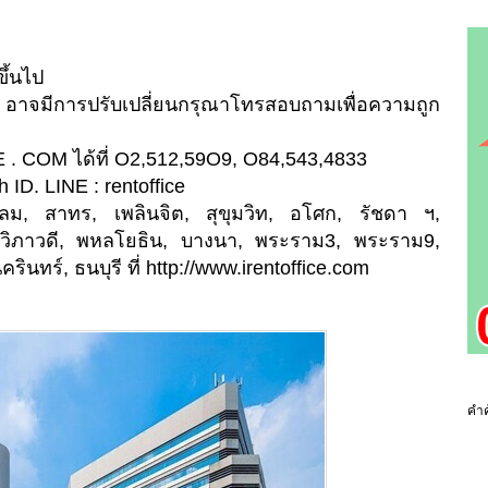
ึ้นไป
 อาจมีการปรับเปลี่ยนกรุณาโทรสอบถามเพื่อความถูก
 . COM ได้ที่ O2,512,59O9, O84,543,4833
h
ID. LINE : rentoffice
สีลม, สาทร, เพลินจิต, สุขุมวิท, อโศก, รัชดา ฯ,
วิภาวดี, พหลโยธิน, บางนา, พระราม3, พระราม9,
ินทร์, ธนบุรี ที่ http://www.irentoffice.com
คำค