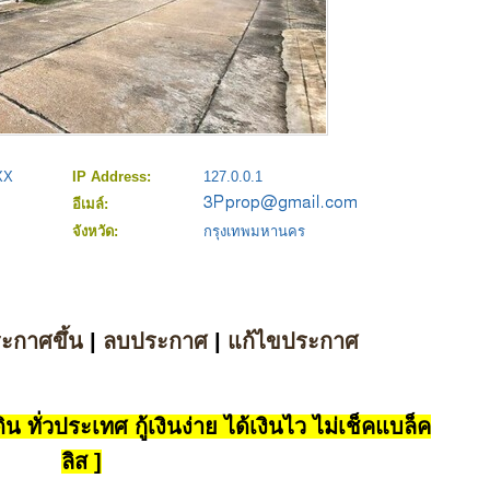
XX
IP Address:
127.0.0.1
อีเมล์:
จังหวัด:
กรุงเทพมหานคร
ระกาศขึ้น
|
ลบประกาศ
|
แก้ไขประกาศ
น ทั่วประเทศ กู้เงินง่าย ได้เงินไว ไม่เช็คแบล็ค
ลิส ]