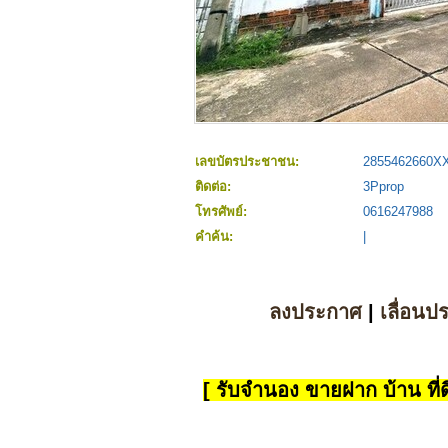
เลขบัตรประชาชน:
2855462660X
ติดต่อ:
3Pprop
โทรศัพย์:
0616247988
คำค้น:
|
ลงประกาศ
|
เลื่อนป
[ รับจำนอง ขายฝาก บ้าน ที่ดิ