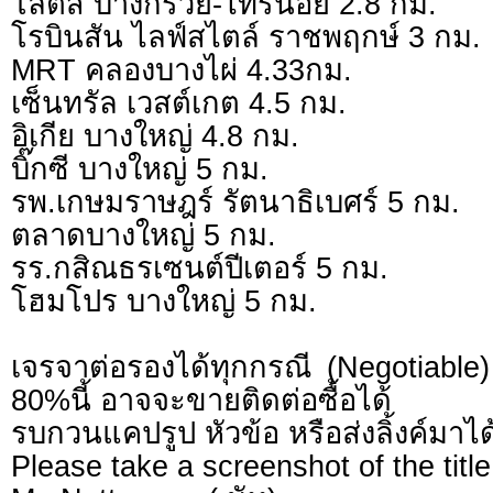
โลตัส บางกรวย-ไทรน้อย 2.8 กม.
โรบินสัน ไลฟ์สไตล์ ราชพฤกษ์ 3 กม.
MRT คลองบางไผ่ 4.33กม.
เซ็นทรัล เวสต์เกต 4.5 กม.
อิเกีย บางใหญ่ 4.8 กม.
บิ๊กซี บางใหญ่ 5 กม.
รพ.เกษมราษฎร์ รัตนาธิเบศร์ 5 กม.
ตลาดบางใหญ่ 5 กม.
รร.กสิณธรเซนต์ปีเตอร์ 5 กม.
โฮมโปร บางใหญ่ 5 กม.
เจรจาต่อรองได้ทุกกรณี (Negotiable) 
80%นี้ อาจจะขายติดต่อซื้อได้
รบกวนแคปรูป หัวข้อ หรือส่งลิ้งค์มาได
Please take a screenshot of the title