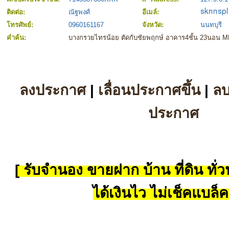
ติดต่อ:
ณัฐพงศ์
อีเมล์:
โทรศัพย์:
0960161167
จังหวัด:
นนทบุรี
คำค้น:
บางกรวยไทรน้อย ตัดกับชัยพฤกษ์ อาคาร4ชั้น 23นอน M
ลงประกาศ
|
เลื่อนประกาศขึ้น
|
ล
ประกาศ
[ รับจำนอง ขายฝาก บ้าน ที่ดิน ทั่วป
ได้เงินไว ไม่เช็คแบล็ค