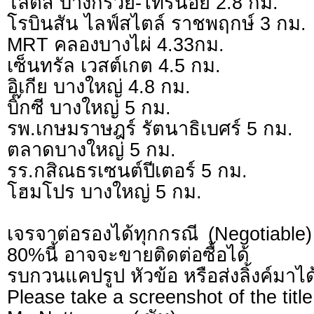
โลตัส บางกรวย-ไทรน้อย 2.8 กม.
โรบินสัน ไลฟ์สไตล์ ราชพฤกษ์ 3 กม.
MRT คลองบางไผ่ 4.33กม.
เซ็นทรัล เวสต์เกต 4.5 กม.
อิเกีย บางใหญ่ 4.8 กม.
บิ๊กซี บางใหญ่ 5 กม.
รพ.เกษมราษฎร์ รัตนาธิเบศร์ 5 กม.
ตลาดบางใหญ่ 5 กม.
รร.กสิณธรเซนต์ปีเตอร์ 5 กม.
โฮมโปร บางใหญ่ 5 กม.
เจรจาต่อรองได้ทุกกรณี (Negotiable) 
80%นี้ อาจจะขายติดต่อซื้อได้
รบกวนแคปรูป หัวข้อ หรือส่งลิ้งค์มาได
Please take a screenshot of the title