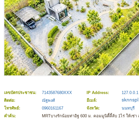
เลขบัตรประชาชน:
7143587680XXX
IP Address:
127.0.0.1
ติดต่อ:
ณัฐพงศ์
อีเมล์:
โทรศัพย์:
0960161167
จังหวัด:
นนทบุรี
คำค้น:
MRTบางรักน้อยท่าอิฐ 600 ม. คอมมูนิตี้ลี้ลับ 1ไร่ ให้เช่