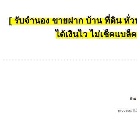
[ รับจำนอง ขายฝาก บ้าน ที่ดิน ทั่วป
ได้เงินไว ไม่เช็คแบล็ค
บ้าน
process:
0.