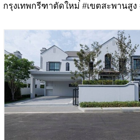
กรุงเทพกรีฑาตัดใหม่ #เขตสะพานสู