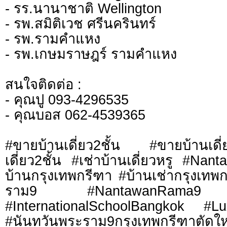
- รร.นานาชาติ Wellington
- รพ.สมิติเวช ศรีนครินทร์
- รพ.รามคำแหง
- รพ.เกษมราษฎร์ รามคำแหง
สนใจติดต่อ :
- คุณปู 093-4296535
- คุณบอส 062-4539365
#ขายบ้านเดี่ยว2ชั้น #ขายบ้านเดี
เดี่ยว2ชั้น #เช่าบ้านเดี่ยวหรู #N
บ้านกรุงเทพกรีฑา #บ้านเช่ากรุงเทพ
ราม9 #NantawanRama9 #บ้
#InternationalSchoolBangkok #L
#นันทวันพระราม9กรุงเทพกรี