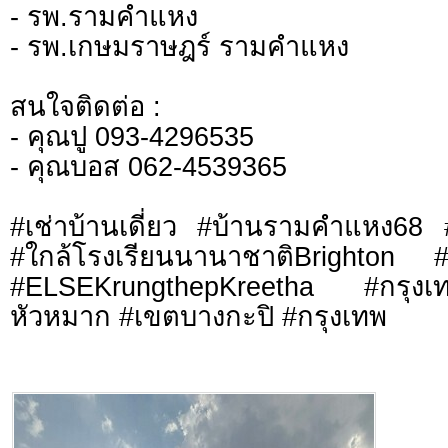
- รพ.รามคำแหง
- รพ.เกษมราษฎร์ รามคำแหง
สนใจติดต่อ :
- คุณปู 093-4296535
- คุณบอส 062-4539365
#เช่าบ้านเดี่ยว #บ้านรามคำแหง68 
#ใกล้โรงเรียนนานาชาติBrighton #
#ELSEKrungthepKreetha #กรุง
หัวหมาก #เขตบางกะปิ #กรุงเทพ