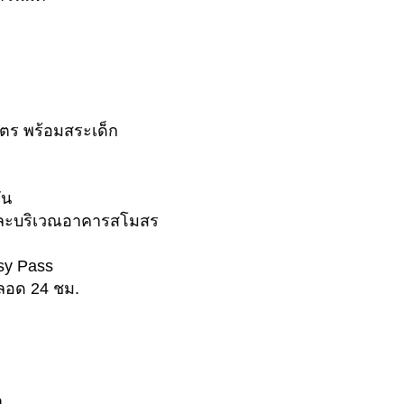
มตร พร้อมสระเด็ก
ัน
และบริเวณอาคารสโมสร
sy Pass
ตลอด 24 ชม.
า