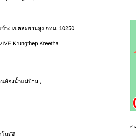
ทับช้าง เขตสะพานสูง กทม. 10250
า VIVE Krungthep Kreetha
อนห้องน้ำแม่บ้าน ,
คำค
ตโนมัติ