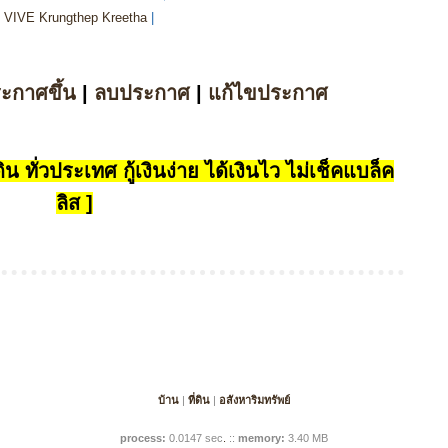
ฑา VIVE Krungthep Kreetha
|
ระกาศขึ้น
|
ลบประกาศ
|
แก้ไขประกาศ
น ทั่วประเทศ กู้เงินง่าย ได้เงินไว ไม่เช็คแบล็ค
ลิส ]
บ้าน
|
ที่ดิน
|
อสังหาริมทรัพย์
process:
0.0147 sec
.
::
memory:
3.40 MB