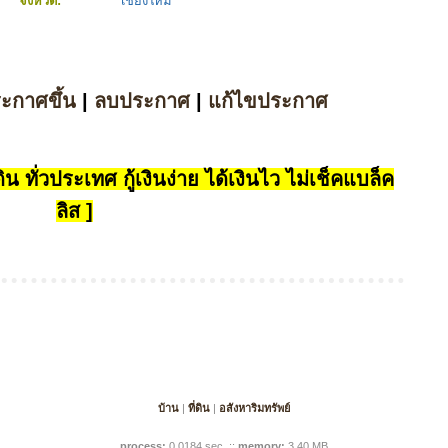
จังหวัด:
เชียงใหม่
ระกาศขึ้น
|
ลบประกาศ
|
แก้ไขประกาศ
น ทั่วประเทศ กู้เงินง่าย ได้เงินไว ไม่เช็คแบล็ค
ลิส ]
บ้าน
|
ที่ดิน
|
อสังหาริมทรัพย์
process:
0.0184 sec
.
::
memory:
3.40 MB