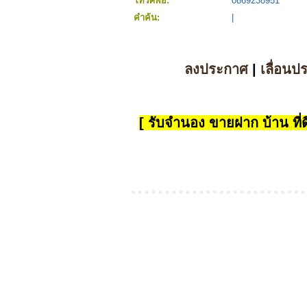
โทรศัพย์:
0869238951
คำค้น:
|
ลงประกาศ
|
เลื่อนป
[ รับจำนอง ขายฝาก บ้าน ที่ดิ