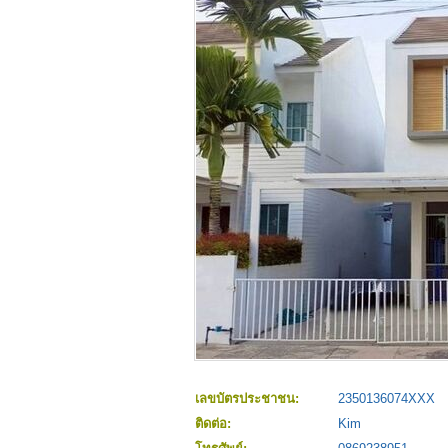
เลขบัตรประชาชน:
2350136074XXX
ติดต่อ:
Kim