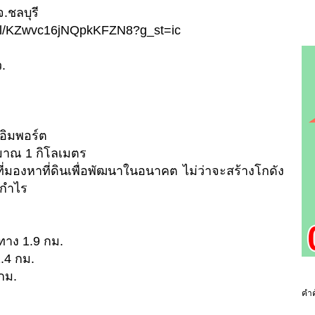
จ.ชลบุรี
o.gl/KZwvc16jNQpkKFZN8?g_st=ic
ว.
ูอิมพอร์ต
มาณ 1 กิโลเมตร
ี่มองหาที่ดินเพื่อพัฒนาในอนาคต ไม่ว่าจะสร้างโกดัง
งกำไร
าง 1.9 กม.
.4 กม.
กม.
คำค