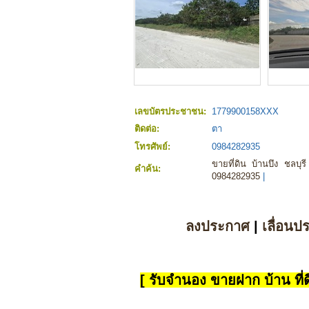
เลขบัตรประชาชน:
1779900158XXX
ติดต่อ:
ตา
โทรศัพย์:
0984282935
ขายที่ดิน บ้านบึง ชลบุร
คำค้น:
0984282935
|
ลงประกาศ
|
เลื่อนป
[ รับจำนอง ขายฝาก บ้าน ที่ดิ