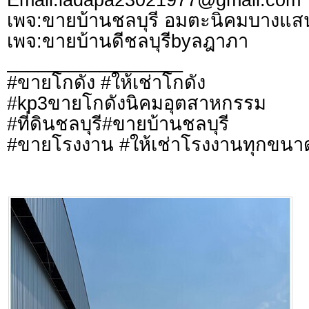
เพจ:ขายบ้าน​ชลบุรี​ อมตะนิคมบางแส
เพจ:ขายบ้านดี​ชลบุรีbyลฎาภา
_________________
#ขายโกดัง #ให้เช่าโกดัง
#kp3ขายโกดังนิคมอุตสาหกรรม
#ที่ดินชลบุรี​#ขายบ้านชลบุรี
#ขายโรงงาน #ให้เช่าโรงงานทุกขนา