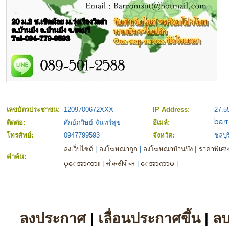
เลขบัตรประชาชน:
1209700672XXX
IP Address:
27.5
ติดต่อ:
ศักย์ภวิษย์ จันทร์สุข
อีเมล์:
โทรศัพย์:
0947799593
จังหวัด:
ชลบุร
ลงเว็บไซต์
|
ลงโฆษณาถูก
|
ลงโฆษณาบ้านบึง
|
ราคาพิเศ
คำค้น:
ပ္​​ေအာကား
|
सोकसीपीचर
|
ေအာကာမ
|
ลงประกาศ
|
เลื่อนประกาศขึ้น
|
ล