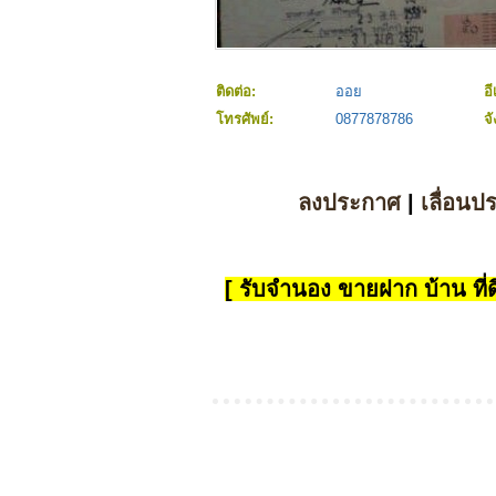
ติดต่อ:
ออย
อี
โทรศัพย์:
0877878786
จ
ลงประกาศ
|
เลื่อนป
[ รับจำนอง ขายฝาก บ้าน ที่ดิ