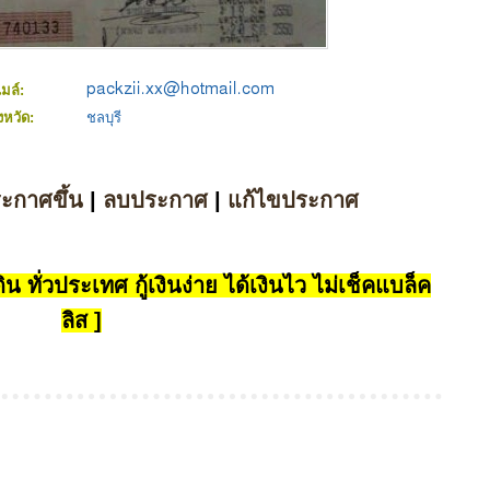
เมล์:
ังหวัด:
ชลบุรี
ระกาศขึ้น
|
ลบประกาศ
|
แก้ไขประกาศ
น ทั่วประเทศ กู้เงินง่าย ได้เงินไว ไม่เช็คแบล็ค
ลิส ]