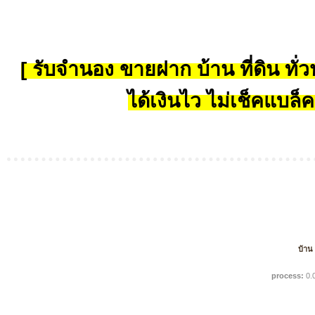
[ รับจำนอง ขายฝาก บ้าน ที่ดิน ทั่วป
ได้เงินไว ไม่เช็คแบล็ค
บ้าน
process:
0.