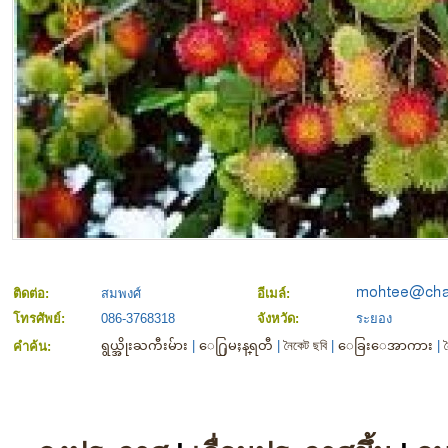
ติดต่อ:
สมพงศ์
อีเมล์:
โทรศัพย์:
086-3768318
จังหวัด:
ระยอง
ရွယ္အိုးႀကီးမ်ား
|
​ေ႐ြမႈန္​ရတီ
|
নৈকেট ছবি
|
ေခြးေအာကား
|
คำค้น: