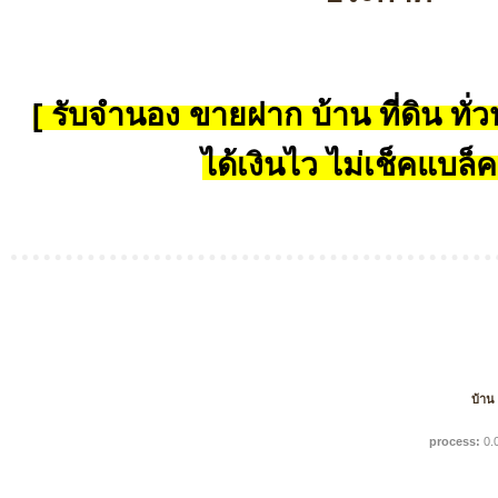
[ รับจำนอง ขายฝาก บ้าน ที่ดิน ทั่วป
ได้เงินไว ไม่เช็คแบล็ค
บ้าน
process:
0.