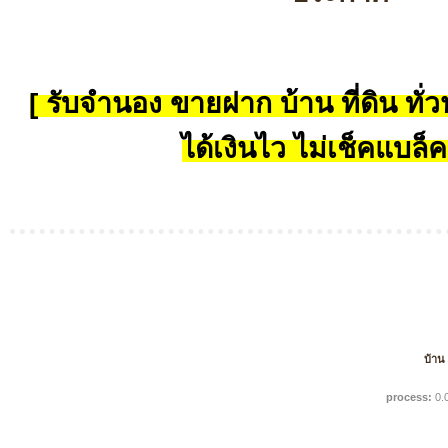
[ รับจำนอง ขายฝาก บ้าน ที่ดิน ทั่วป
ได้เงินไว ไม่เช็คแบล็ค
บ้าน
process:
0.