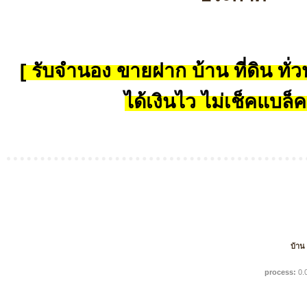
[ รับจำนอง ขายฝาก บ้าน ที่ดิน ทั่วป
ได้เงินไว ไม่เช็คแบล็ค
บ้าน
process:
0.