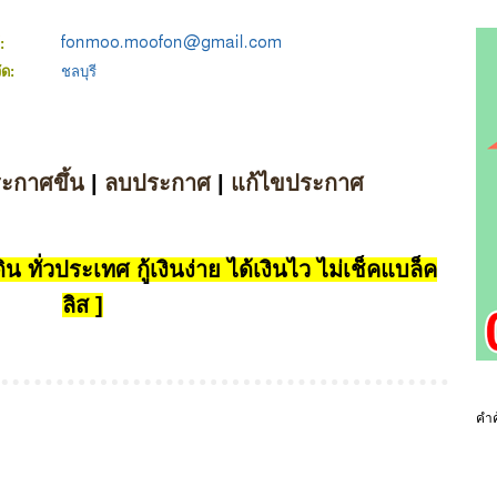
์:
ัด:
ชลบุรี
ระกาศขึ้น
|
ลบประกาศ
|
แก้ไขประกาศ
น ทั่วประเทศ กู้เงินง่าย ได้เงินไว ไม่เช็คแบล็ค
ลิส ]
คำค