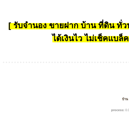
[ รับจำนอง ขายฝาก บ้าน ที่ดิน ทั่วป
ได้เงินไว ไม่เช็คแบล็ค
บ้าน
process:
0.