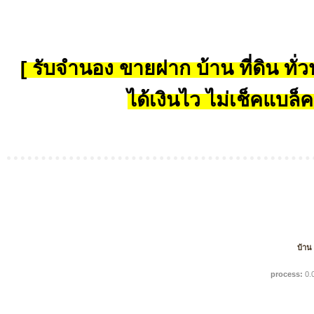
[ รับจำนอง ขายฝาก บ้าน ที่ดิน ทั่วป
ได้เงินไว ไม่เช็คแบล็ค
บ้าน
process:
0.