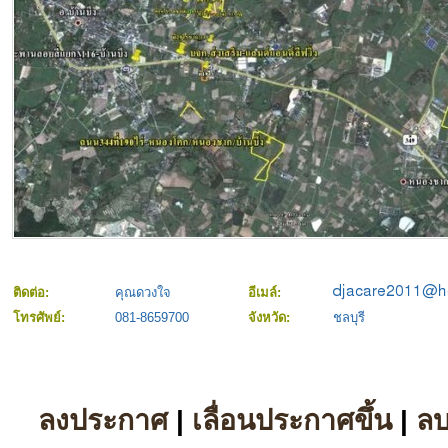
ติดต่อ:
คุณดวงใจ
อีเมล์:
โทรศัพย์:
081-8659700
จังหวัด:
ชลบุรี
ลงประกาศ
|
เลื่อนประกาศขึ้น
|
ล