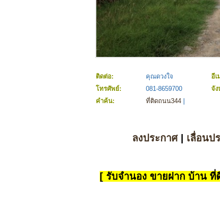
ติดต่อ:
คุณดวงใจ
อีเ
โทรศัพย์:
081-8659700
จัง
คำค้น:
ที่ติดถนน344
|
ลงประกาศ
|
เลื่อนป
[ รับจำนอง ขายฝาก บ้าน ที่ดิ