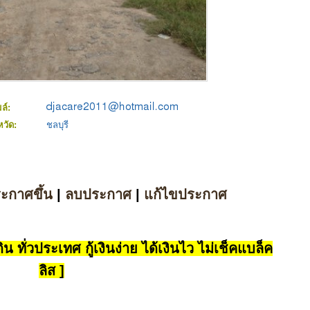
มล์:
หวัด:
ชลบุรี
ระกาศขึ้น
|
ลบประกาศ
|
แก้ไขประกาศ
น ทั่วประเทศ กู้เงินง่าย ได้เงินไว ไม่เช็คแบล็ค
ลิส ]