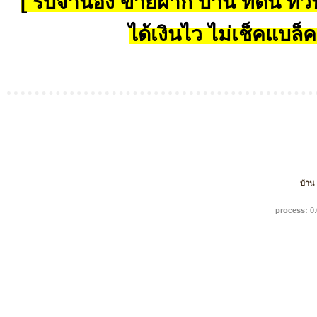
[ รับจำนอง ขายฝาก บ้าน ที่ดิน ทั่วป
ได้เงินไว ไม่เช็คแบล็ค
บ้าน
process:
0.