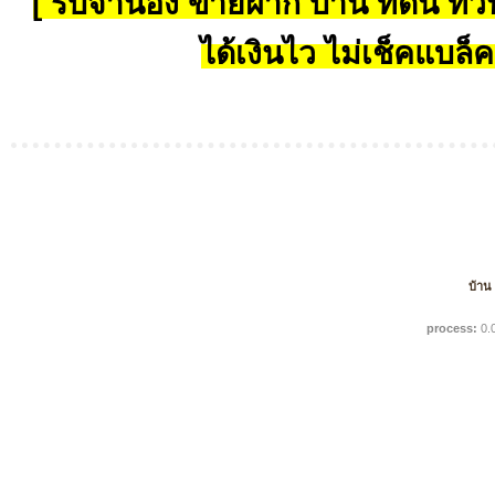
[ รับจำนอง ขายฝาก บ้าน ที่ดิน ทั่วป
ได้เงินไว ไม่เช็คแบล็ค
บ้าน
process:
0.