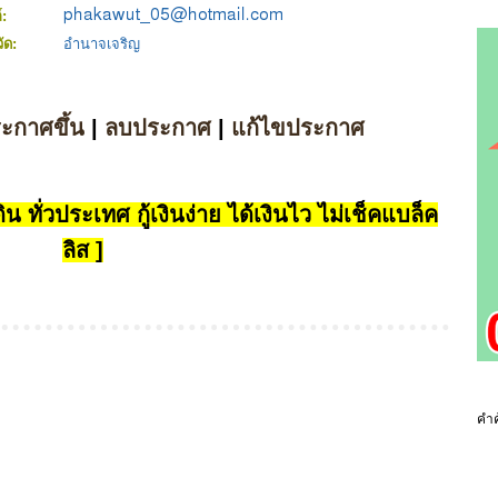
์:
วัด:
อำนาจเจริญ
ระกาศขึ้น
|
ลบประกาศ
|
แก้ไขประกาศ
น ทั่วประเทศ กู้เงินง่าย ได้เงินไว ไม่เช็คแบล็ค
ลิส ]
คำค