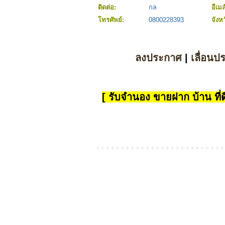
ติดต่อ:
กล
อีเมล
โทรศัพย์:
0800228393
จังห
ลงประกาศ
|
เลื่อนป
[ รับจำนอง ขายฝาก บ้าน ที่ดิ