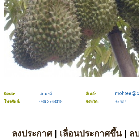
ติดต่อ:
สมพงศ์
อีเมล์:
โทรศัพย์:
086-3768318
จังหวัด:
ระยอง
ลงประกาศ
|
เลื่อนประกาศขึ้น
|
ล