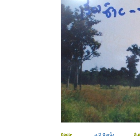
ติดต่อ:
แม่สี พิมเพ็ง
อีเ