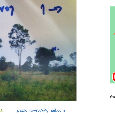
คำค
มล์: