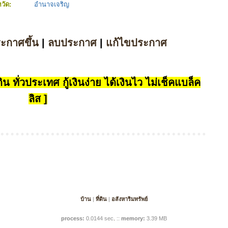
หวัด:
อำนาจเจริญ
ระกาศขึ้น
|
ลบประกาศ
|
แก้ไขประกาศ
น ทั่วประเทศ กู้เงินง่าย ได้เงินไว ไม่เช็คแบล็ค
ลิส ]
บ้าน
|
ที่ดิน
|
อสังหาริมทรัพย์
process:
0.0144 sec
.
::
memory:
3.39 MB